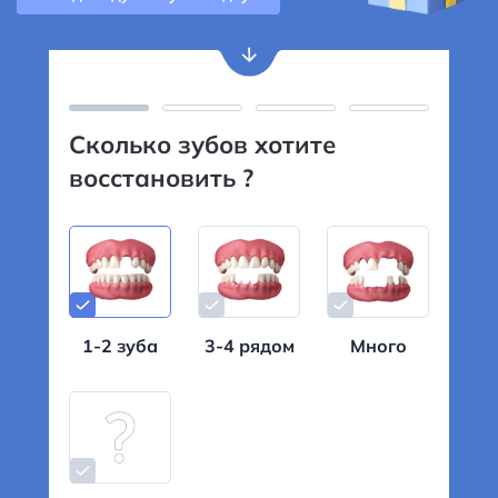
Сколько зубов хотите
На ка
восстановить ?
хвата
1-2 зуба
3-4 рядом
Много
На
вер