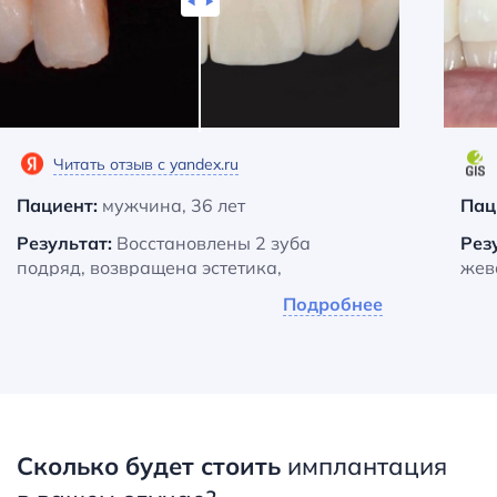
Читать отзыв с yandex.ru
Пациент:
мужчина, 36 лет
Пац
Результат:
Восстановлены 2 зуба
Рез
подряд, возвращена эстетика,
жев
жевательная функция и дикция
Подробнее
Жал
Жалобы пациента:
Утрата зубов из-за
тра
трещин корней, пострадала эстетика,
и ч
проблемы с жеванием и дикцией
Что
Что сделали:
Провели санацию
Сколько будет стоить
имплантация
Установили 2 импланта