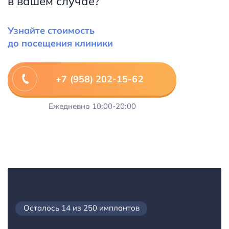
в вашем случае?
Зафиксировали
металлокерамические коронки
Узнайте стоимость
до посещения клиники
+7 (958) 202-15-62
Ежедневно
10:00-20:00
Осталось 14 из 250 имплантов