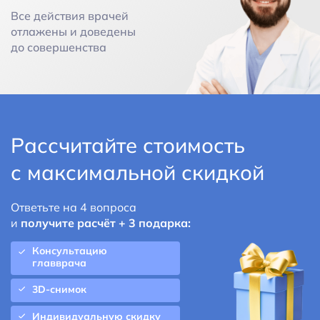
Все действия врачей
отлажены и доведены
до совершенства
Рассчитайте стоимость
с максимальной скидкой
Ответьте на 4 вопроса
и
получите расчёт + 3 подарка:
Консультацию
главврача
3D-снимок
Индивидуальную скидку