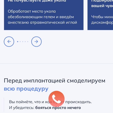
Не почувствуете даже укола
Подбираем
вашей чув
Обработает место укола
обезболивающим гелем и введём
Чтобы мин
анестезию атравматической иглой
дискомфор
Перед имплантацией смоделируем
всю процедуру
Вы поймёте, что и как будет происходить.
И убедитесь:
бояться просто нечего